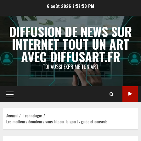
Aller
6 août 2026
7:58:00 PM
au
contenu
DIFFUSION DE NEWS SUR
INTERNET TOUT UN ART
AVEC DIFFUSART.FR
TOI AUSSI EXPRIME TON ART
Menu
principal
Accueil
Technologie
Les meilleurs écouteurs sans fil pour le sport : guide et conseils