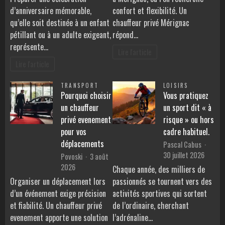
d’anniversaire mémorable,
confort et flexibilité. Un
qu’elle soit destinée à un enfant
chauffeur privé Mérignac
pétillant ou à un adulte exigeant,
répond…
représente…
Lire l'article
Lire l'article
TRANSPORT
LOISIRS
Pourquoi choisir
Vous pratiquez
un chauffeur
un sport dit « à
privé evenement
risque » ou hors
pour vos
cadre habituel.
déplacements
Pascal Cabus
30 juillet 2026
Povoski
3 août
2026
Chaque année, des milliers de
Organiser un déplacement lors
passionnés se tournent vers des
d’un événement exige précision
activités sportives qui sortent
et fiabilité. Un chauffeur privé
de l’ordinaire, cherchant
evenement apporte une solution
l’adrénaline…