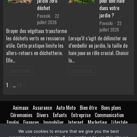
jardin zéro
pour une haie
déchet
dans votre
jardin ?
Povoski
22
juillet 2026
Povoski
22
juillet 2026
Broyer des végétaux transforme
les déchets verts en ressource
Lorsqu’il s’agit de délimiter ou
utile. Cette pratique limite les
d’embellir un jardin, la taille de
allers-retours en déchetterie.
haie joue un rôle crucial. Choisir
Elle…
la…
Lire l'article
Lire l'article
Page:
Next
1
2
…
68
»
Animaux
Assurance
Auto Moto
Bien être
Bons plans
Céremonies
Divers
Enfants
Entreprise
Communication
Emploi
Finances
Immobilier
Internet
Marketing
Lifestyle
Loisirs
Maison
Extérieur
Intérieur
Maternité
Métiers
We use cookies to ensure that we give you the best