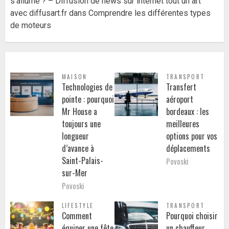
s’allume ? – Diffusion de news sur internet tout un art
avec diffusart.fr
dans
Comprendre les différentes types
de moteurs
MAISON
TRANSPORT
Technologies de
Transfert
pointe : pourquoi
aéroport
Mr House a
bordeaux : les
toujours une
meilleures
longueur
options pour vos
d’avance à
déplacements
Saint-Palais-
Povoski
sur-Mer
Povoski
LIFESTYLE
TRANSPORT
Comment
Pourquoi choisir
équiper une fête
un chauffeur