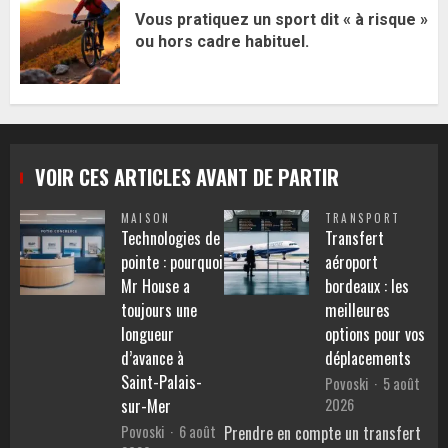
Vous pratiquez un sport dit « à risque »
ou hors cadre habituel.
VOIR CES ARTICLES AVANT DE PARTIR
MAISON
TRANSPORT
Technologies de
Transfert
pointe : pourquoi
aéroport
Mr House a
bordeaux : les
toujours une
meilleures
longueur
options pour vos
d’avance à
déplacements
Saint-Palais-
Povoski
5 août
2026
sur-Mer
Povoski
6 août
Prendre en compte un transfert