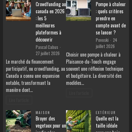
Crowdfunding au
Pompe à chaleur
canada en 2026
: quels critères
: les 5
prendre en
meilleures
compte avant de
plateformes à
se lancer ?
découvrir
Povoski
24
juillet 2026
Pascal Cabus
27 juillet 2026
Choisir une pompe à chaleur à
Le marché du financement
Plaisance-du-Touch engage
participatif, ou crowdfunding, au
souvent une réflexion technique
Canada a connu une expansion
et budgétaire. La diversité des
notable, transformant la
modèles…
manière dont…
Lire l'article
Lire l'article
MAISON
EXTÉRIEUR
Broyer des
Quelle est la
vegetaux pour un
taille idéale