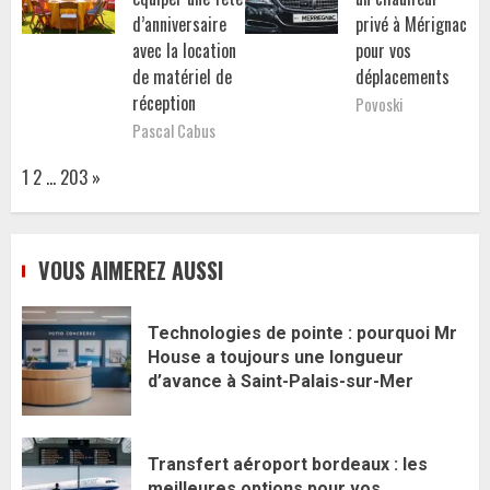
d’anniversaire
privé à Mérignac
avec la location
pour vos
de matériel de
déplacements
réception
Povoski
Pascal Cabus
Page:
Next
1
2
…
203
»
VOUS AIMEREZ AUSSI
Technologies de pointe : pourquoi Mr
House a toujours une longueur
d’avance à Saint-Palais-sur-Mer
Transfert aéroport bordeaux : les
meilleures options pour vos