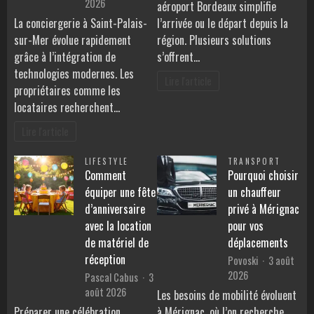
2026
aéroport Bordeaux simplifie
La conciergerie à Saint-Palais-
l’arrivée ou le départ depuis la
sur-Mer évolue rapidement
région. Plusieurs solutions
grâce à l’intégration de
s’offrent…
technologies modernes. Les
Lire l'article
propriétaires comme les
locataires recherchent…
Lire l'article
LIFESTYLE
TRANSPORT
Comment
Pourquoi choisir
équiper une fête
un chauffeur
d’anniversaire
privé à Mérignac
avec la location
pour vos
de matériel de
déplacements
réception
Povoski
3 août
2026
Pascal Cabus
3
août 2026
Les besoins de mobilité évoluent
Préparer une célébration
à Mérignac, où l’on recherche