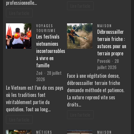
professionnelle…
Lire l'article
Lire l'article
VOYAGES
MAISON
TOURISME
Débroussailler
Les festivals
terrain friche :
vietnamiens
astuces pour un
incontournables
terrain propre
à vivre en
Povoski
28
famille
juillet 2026
Zoé
28 juillet
Face à une végétation dense,
2026
débroussailler terrain friche
Le Vietnam est l’un de ces pays
demande méthode et patience.
où les traditions font
La nature reprend vite ses
véritablement partie du
droits…
quotidien. Tout au long…
Lire l'article
Lire l'article
MÉTIERS
MAISON