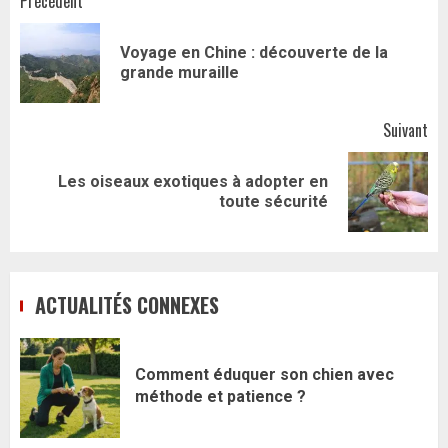
Navigation
Précédent
d’article
Voyage en Chine : découverte de la
Art
grande muraille
pr
Suivant
Les oiseaux exotiques à adopter en
Article
toute sécurité
suivant:
ACTUALITÉS CONNEXES
Comment éduquer son chien avec
méthode et patience ?