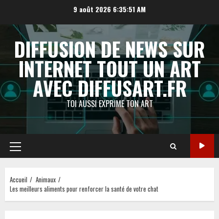
Aller
9 août 2026
6:35:51 AM
au
contenu
DIFFUSION DE NEWS SUR
INTERNET TOUT UN ART
AVEC DIFFUSART.FR
TOI AUSSI EXPRIME TON ART
Menu
principal
Accueil
Animaux
Les meilleurs aliments pour renforcer la santé de votre chat