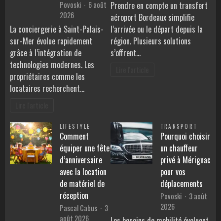
Povoski
6 août
Prendre en compte un transfert
2026
aéroport Bordeaux simplifie
La conciergerie à Saint-Palais-
l’arrivée ou le départ depuis la
sur-Mer évolue rapidement
région. Plusieurs solutions
grâce à l’intégration de
s’offrent…
technologies modernes. Les
Lire l'article
propriétaires comme les
locataires recherchent…
Lire l'article
LIFESTYLE
TRANSPORT
Comment
Pourquoi choisir
équiper une fête
un chauffeur
d’anniversaire
privé à Mérignac
avec la location
pour vos
de matériel de
déplacements
réception
Povoski
3 août
2026
Pascal Cabus
3
août 2026
Les besoins de mobilité évoluent