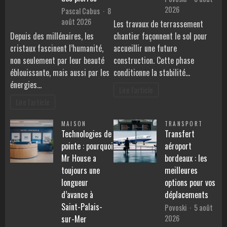
2026
Pascal Cabus
8
août 2026
Les travaux de terrassement
Depuis des millénaires, les
chantier façonnent le sol pour
cristaux fascinent l’humanité,
accueillir une future
non seulement par leur beauté
construction. Cette phase
éblouissante, mais aussi par les
conditionne la stabilité…
énergies…
Lire l'article
Lire l'article
MAISON
TRANSPORT
Technologies de
Transfert
pointe : pourquoi
aéroport
Mr House a
bordeaux : les
toujours une
meilleures
longueur
options pour vos
d’avance à
déplacements
Saint-Palais-
Povoski
5 août
2026
sur-Mer