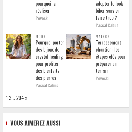
pourquoi la
adopter le look
réaliser
biker sans en
faire trop ?
Povoski
Pascal Cabus
MODE
MAISON
Pourquoi porter
Terrassement
des bijoux de
chantier : les
crystal healing
étapes clés pour
pour profiter
préparer un
des bienfaits
terrain
des pierres
Povoski
Pascal Cabus
Page:
Next
1
2
…
204
»
VOUS AIMEREZ AUSSI