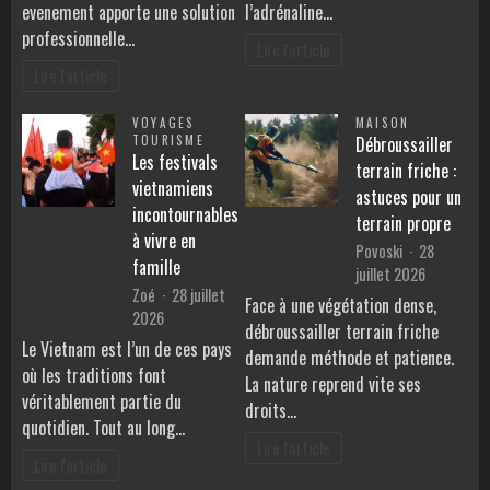
evenement apporte une solution
l’adrénaline…
professionnelle…
Lire l'article
Lire l'article
VOYAGES
MAISON
TOURISME
Débroussailler
Les festivals
terrain friche :
vietnamiens
astuces pour un
incontournables
terrain propre
à vivre en
Povoski
28
famille
juillet 2026
Zoé
28 juillet
Face à une végétation dense,
2026
débroussailler terrain friche
Le Vietnam est l’un de ces pays
demande méthode et patience.
où les traditions font
La nature reprend vite ses
véritablement partie du
droits…
quotidien. Tout au long…
Lire l'article
Lire l'article