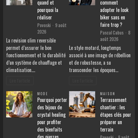
quand et
comment
pourquoi la
adopter le look
réaliser
biker sans en
faire trop ?
Povoski
9 août
2026
Pascal Cabus
8
août 2026
La revision clim reversible
permet d’assurer le bon
Le style motard, longtemps
fonctionnement et la durabilité
associé à une image de rébellion
d’un système de chauffage et
et de robustesse, a su
climatisation.…
transcender les époques…
Lire l'article
Lire l'article
MODE
MAISON
Pourquoi porter
Terrassement
des bijoux de
chantier : les
crystal healing
étapes clés pour
pour profiter
préparer un
des bienfaits
terrain
des pierres
Povoski
8 août