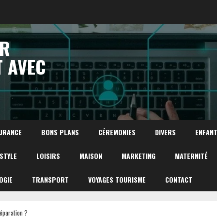
UR
T AVEC
URANCE
BONS PLANS
CÉREMONIES
DIVERS
ENFAN
ESTYLE
LOISIRS
MAISON
MARKETING
MATERNITÉ
OGIE
TRANSPORT
VOYAGES TOURISME
CONTACT
réparation ?