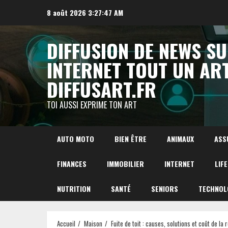
Aller
8 août 2026
3:27:48 AM
au
contenu
DIFFUSION DE NEWS S
INTERNET TOUT UN AR
DIFFUSART.FR
TOI AUSSI EXPRIME TON ART
AUTO MOTO
BIEN ÊTRE
ANIMAUX
ASS
FINANCES
IMMOBILIER
INTERNET
LIF
NUTRITION
SANTÉ
SENIORS
TECHNOL
Accueil
Maison
Fuite de toit : causes, solutions et coût de la 