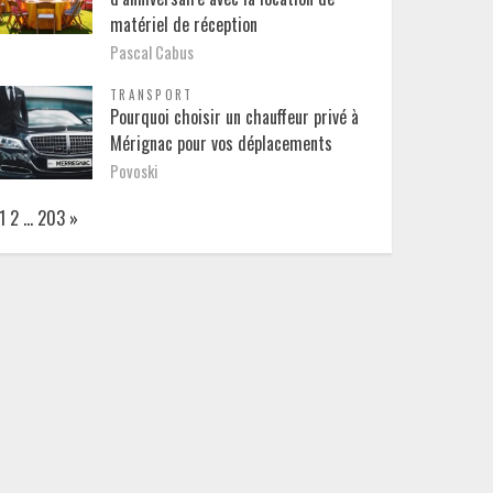
matériel de réception
Pascal Cabus
TRANSPORT
Pourquoi choisir un chauffeur privé à
Mérignac pour vos déplacements
Povoski
Page:
Next
1
2
…
203
»