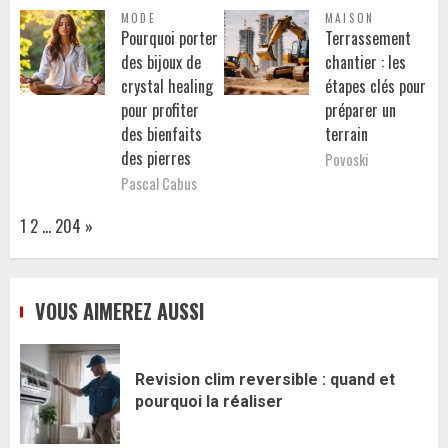
MODE
MAISON
Pourquoi porter
Terrassement
des bijoux de
chantier : les
crystal healing
étapes clés pour
pour profiter
préparer un
des bienfaits
terrain
des pierres
Povoski
Pascal Cabus
Page:
Next
1
2
…
204
»
VOUS AIMEREZ AUSSI
Revision clim reversible : quand et
pourquoi la réaliser