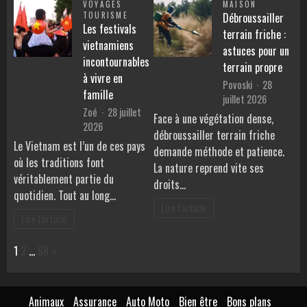
VOYAGES
MAISON
TOURISME
Débroussailler
Les festivals
terrain friche :
vietnamiens
astuces pour un
incontournables
terrain propre
à vivre en
Povoski
28
famille
juillet 2026
Zoé
28 juillet
Face à une végétation dense,
2026
débroussailler terrain friche
Le Vietnam est l’un de ces pays
demande méthode et patience.
où les traditions font
La nature reprend vite ses
véritablement partie du
droits…
quotidien. Tout au long…
Lire l'article
Lire l'article
Page:
Next
1
2
…
68
»
Animaux
Assurance
Auto Moto
Bien être
Bons plans