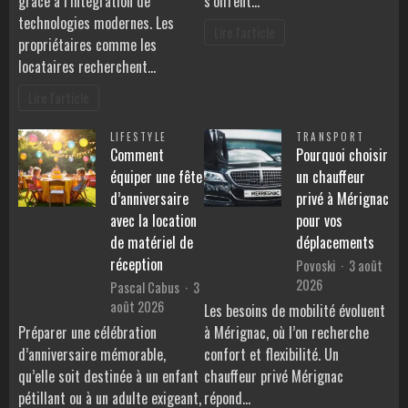
grâce à l’intégration de
s’offrent…
technologies modernes. Les
Lire l'article
propriétaires comme les
locataires recherchent…
Lire l'article
LIFESTYLE
TRANSPORT
Comment
Pourquoi choisir
équiper une fête
un chauffeur
d’anniversaire
privé à Mérignac
avec la location
pour vos
de matériel de
déplacements
réception
Povoski
3 août
2026
Pascal Cabus
3
août 2026
Les besoins de mobilité évoluent
Préparer une célébration
à Mérignac, où l’on recherche
d’anniversaire mémorable,
confort et flexibilité. Un
qu’elle soit destinée à un enfant
chauffeur privé Mérignac
pétillant ou à un adulte exigeant,
répond…