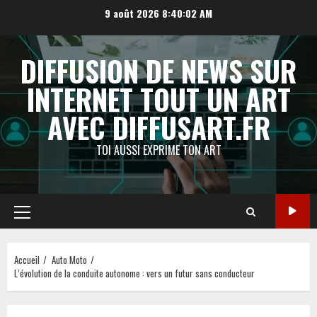
Aller
9 août 2026
8:40:03 AM
au
contenu
DIFFUSION DE NEWS SUR
INTERNET TOUT UN ART
AVEC DIFFUSART.FR
TOI AUSSI EXPRIME TON ART
Menu
principal
Accueil
Auto Moto
L’évolution de la conduite autonome : vers un futur sans conducteur