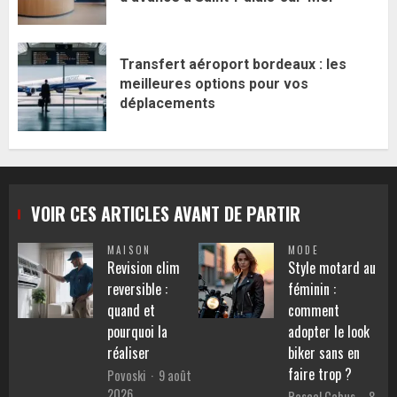
Transfert aéroport bordeaux : les
meilleures options pour vos
déplacements
VOIR CES ARTICLES AVANT DE PARTIR
MAISON
MODE
Revision clim
Style motard au
reversible :
féminin :
quand et
comment
pourquoi la
adopter le look
réaliser
biker sans en
faire trop ?
Povoski
9 août
2026
Pascal Cabus
8