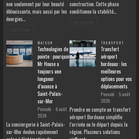
non seulement par leur beauté
construction. Cette phase
éblouissante, mais aussi par les
conditionne la stabilité…
énergies…
Lire l'article
Lire l'article
MAISON
TRANSPORT
Technologies de
Transfert
pointe : pourquoi
aéroport
Mr House a
bordeaux : les
toujours une
meilleures
longueur
options pour vos
d’avance à
déplacements
Saint-Palais-
Povoski
5 août
2026
sur-Mer
Povoski
6 août
Prendre en compte un transfert
2026
aéroport Bordeaux simplifie
La conciergerie à Saint-Palais-
l’arrivée ou le départ depuis la
sur-Mer évolue rapidement
région. Plusieurs solutions