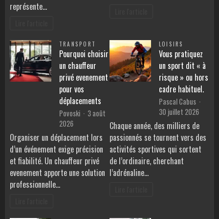
représente…
Lire l'article
Lire l'article
TRANSPORT
LOISIRS
Pourquoi choisir
Vous pratiquez
un chauffeur
un sport dit « à
privé evenement
risque » ou hors
pour vos
cadre habituel.
déplacements
Pascal Cabus
30 juillet 2026
Povoski
3 août
2026
Chaque année, des milliers de
Organiser un déplacement lors
passionnés se tournent vers des
d’un événement exige précision
activités sportives qui sortent
et fiabilité. Un chauffeur privé
de l’ordinaire, cherchant
evenement apporte une solution
l’adrénaline…
professionnelle…
Lire l'article
Lire l'article