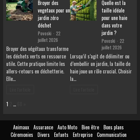
Broyer des
Quelle est la
vegetaux pour un
taille idéale
jardin zéro
pour une haie
déchet
dans votre
jardin ?
Povoski
22
juillet 2026
Povoski
22
juillet 2026
Broyer des végétaux transforme
les déchets verts en ressource
Lorsqu’il s’agit de délimiter ou
utile. Cette pratique limite les
d’embellir un jardin, la taille de
allers-retours en déchetterie.
haie joue un rôle crucial. Choisir
Elle…
la…
Lire l'article
Lire l'article
Page:
Next
1
2
…
68
»
Animaux
Assurance
Auto Moto
Bien être
Bons plans
Céremonies
Divers
Enfants
Entreprise
Communication