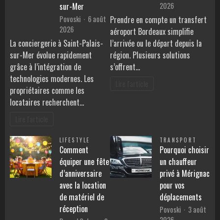
2026
sur-Mer
Povoski
6 août
Prendre en compte un transfert
2026
aéroport Bordeaux simplifie
La conciergerie à Saint-Palais-
l’arrivée ou le départ depuis la
sur-Mer évolue rapidement
région. Plusieurs solutions
grâce à l’intégration de
s’offrent…
technologies modernes. Les
Lire l'article
propriétaires comme les
locataires recherchent…
Lire l'article
LIFESTYLE
TRANSPORT
Comment
Pourquoi choisir
équiper une fête
un chauffeur
d’anniversaire
privé à Mérignac
avec la location
pour vos
de matériel de
déplacements
réception
Povoski
3 août
2026