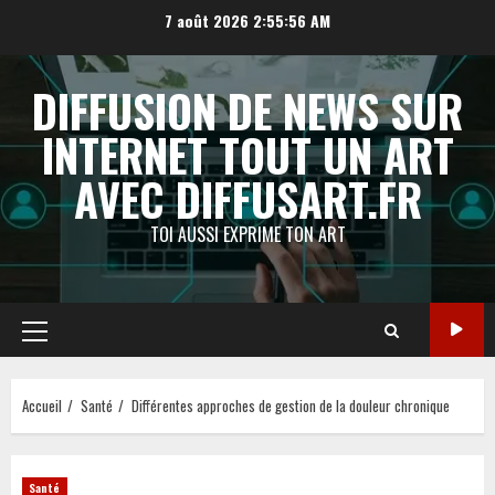
Aller
7 août 2026
2:55:57 AM
au
contenu
DIFFUSION DE NEWS SUR
INTERNET TOUT UN ART
AVEC DIFFUSART.FR
TOI AUSSI EXPRIME TON ART
Menu
principal
Accueil
Santé
Différentes approches de gestion de la douleur chronique
Santé