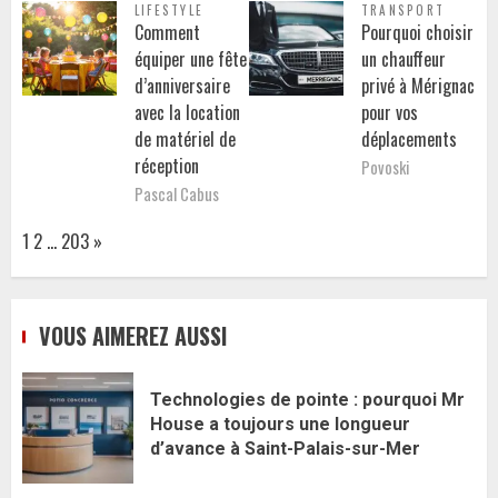
LIFESTYLE
TRANSPORT
Comment
Pourquoi choisir
équiper une fête
un chauffeur
d’anniversaire
privé à Mérignac
avec la location
pour vos
de matériel de
déplacements
réception
Povoski
Pascal Cabus
Page:
Next
1
2
…
203
»
VOUS AIMEREZ AUSSI
Technologies de pointe : pourquoi Mr
House a toujours une longueur
d’avance à Saint-Palais-sur-Mer