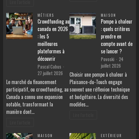
Lire l'article
MÉTIERS
MAISON
Crowdfunding au
Pompe à chaleur
canada en 2026
: quels critères
: les 5
prendre en
meilleures
compte avant de
plateformes à
se lancer ?
découvrir
Povoski
24
juillet 2026
Pascal Cabus
27 juillet 2026
Choisir une pompe à chaleur à
Le marché du financement
Plaisance-du-Touch engage
participatif, ou crowdfunding, au
souvent une réflexion technique
Canada a connu une expansion
et budgétaire. La diversité des
notable, transformant la
modèles…
manière dont…
Lire l'article
Lire l'article
MAISON
EXTÉRIEUR