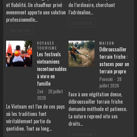
et fiabilité. Un chauffeur privé
de l’ordinaire, cherchant
evenement apporte une solution
l’adrénaline…
professionnelle…
Lire l'article
Lire l'article
VOYAGES
MAISON
TOURISME
Débroussailler
Les festivals
terrain friche :
vietnamiens
astuces pour un
incontournables
terrain propre
à vivre en
Povoski
28
famille
juillet 2026
Zoé
28 juillet
Face à une végétation dense,
2026
débroussailler terrain friche
Le Vietnam est l’un de ces pays
demande méthode et patience.
où les traditions font
La nature reprend vite ses
véritablement partie du
droits…
quotidien. Tout au long…
Lire l'article