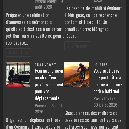
Pascal Cabus
3
août 2026
Les besoins de mobilité évoluent
Préparer une célébration
à Mérignac, où l’on recherche
d’anniversaire mémorable,
confort et flexibilité. Un
qu’elle soit destinée à un enfant
chauffeur privé Mérignac
pétillant ou à un adulte exigeant,
répond…
représente…
Lire l'article
Lire l'article
TRANSPORT
LOISIRS
Pourquoi choisir
Vous pratiquez
un chauffeur
un sport dit « à
privé evenement
risque » ou hors
pour vos
cadre habituel.
déplacements
Pascal Cabus
30 juillet 2026
Povoski
3 août
2026
Chaque année, des milliers de
Organiser un déplacement lors
passionnés se tournent vers des
d’un événement exige précision
activités sportives qui sortent