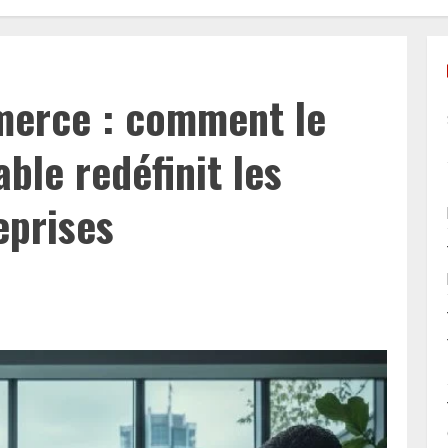
merce : comment le
le redéfinit les
eprises