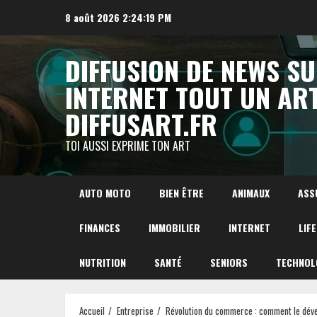
Aller
8 août 2026
2:24:20 PM
au
contenu
DIFFUSION DE NEWS S
INTERNET TOUT UN AR
DIFFUSART.FR
TOI AUSSI EXPRIME TON ART
AUTO MOTO
BIEN ÊTRE
ANIMAUX
ASS
FINANCES
IMMOBILIER
INTERNET
LIF
NUTRITION
SANTÉ
SENIORS
TECHNOL
Accueil
Entreprise
Révolution du commerce : comment le dével