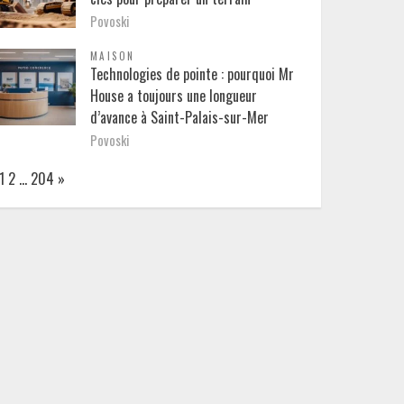
Povoski
MAISON
Technologies de pointe : pourquoi Mr
House a toujours une longueur
d’avance à Saint-Palais-sur-Mer
Povoski
Page:
Next
1
2
…
204
»