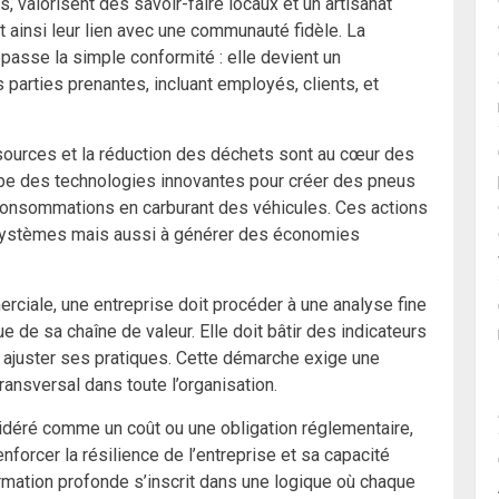
s, valorisent des savoir-faire locaux et un artisanat
t ainsi leur lien avec une communauté fidèle. La
passe la simple conformité : elle devient un
parties prenantes, incluant employés, clients, et
ssources et la réduction des déchets sont au cœur des
ppe des technologies innovantes pour créer des pneus
 consommations en carburant des véhicules. Ces actions
osystèmes mais aussi à générer des économies
erciale, une entreprise doit procéder à une analyse fine
 de sa chaîne de valeur. Elle doit bâtir des indicateurs
t ajuster ses pratiques. Cette démarche exige une
ransversal dans toute l’organisation.
idéré comme un coût ou une obligation réglementaire,
orcer la résilience de l’entreprise et sa capacité
ormation profonde s’inscrit dans une logique où chaque