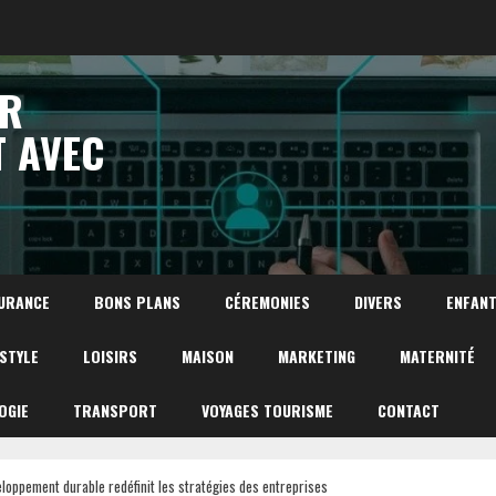
UR
T AVEC
URANCE
BONS PLANS
CÉREMONIES
DIVERS
ENFAN
ESTYLE
LOISIRS
MAISON
MARKETING
MATERNITÉ
OGIE
TRANSPORT
VOYAGES TOURISME
CONTACT
oppement durable redéfinit les stratégies des entreprises