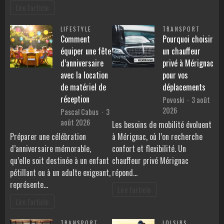
Lire l'article
LIFESTYLE
TRANSPORT
Comment
Pourquoi choisir
équiper une fête
un chauffeur
d’anniversaire
privé à Mérignac
avec la location
pour vos
de matériel de
déplacements
réception
Povoski
3 août
2026
Pascal Cabus
3
août 2026
Les besoins de mobilité évoluent
Préparer une célébration
à Mérignac, où l’on recherche
d’anniversaire mémorable,
confort et flexibilité. Un
qu’elle soit destinée à un enfant
chauffeur privé Mérignac
pétillant ou à un adulte exigeant,
répond…
représente…
Lire l'article
Lire l'article
TRANSPORT
LOISIRS