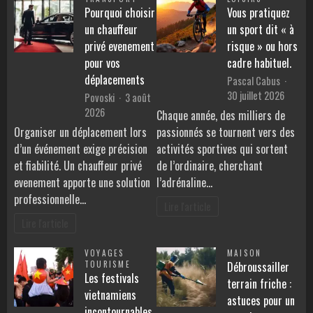
Pourquoi choisir
Vous pratiquez
un chauffeur
un sport dit « à
privé evenement
risque » ou hors
pour vos
cadre habituel.
déplacements
Pascal Cabus
30 juillet 2026
Povoski
3 août
2026
Chaque année, des milliers de
Organiser un déplacement lors
passionnés se tournent vers des
d’un événement exige précision
activités sportives qui sortent
et fiabilité. Un chauffeur privé
de l’ordinaire, cherchant
evenement apporte une solution
l’adrénaline…
professionnelle…
Lire l'article
Lire l'article
VOYAGES
MAISON
TOURISME
Débroussailler
Les festivals
terrain friche :
vietnamiens
astuces pour un
incontournables