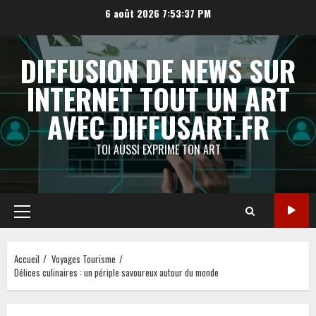
Aller
6 août 2026
7:53:38 PM
au
contenu
DIFFUSION DE NEWS SUR
INTERNET TOUT UN ART
AVEC DIFFUSART.FR
TOI AUSSI EXPRIME TON ART
Menu
principal
Accueil
Voyages Tourisme
Délices culinaires : un périple savoureux autour du monde