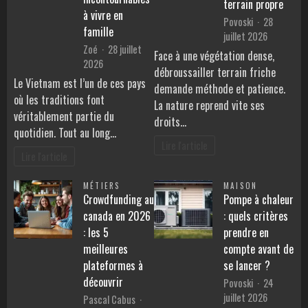
terrain propre
à vivre en
Povoski
28
famille
juillet 2026
Zoé
28 juillet
Face à une végétation dense,
2026
débroussailler terrain friche
Le Vietnam est l’un de ces pays
demande méthode et patience.
où les traditions font
La nature reprend vite ses
véritablement partie du
droits…
quotidien. Tout au long…
Lire l'article
Lire l'article
MÉTIERS
MAISON
Crowdfunding au
Pompe à chaleur
canada en 2026
: quels critères
: les 5
prendre en
meilleures
compte avant de
plateformes à
se lancer ?
découvrir
Povoski
24
juillet 2026
Pascal Cabus