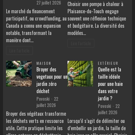
27 juillet 2026
Choisir une pompe à chaleur à
Le marché du financement
Plaisance-du-Touch engage
participatif, ou crowdfunding, au
souvent une réflexion technique
Canada a connu une expansion
et budgétaire. La diversité des
notable, transformant la
modèles…
manière dont…
Lire l'article
Lire l'article
MAISON
EXTÉRIEUR
Broyer des
Quelle est la
vegetaux pour un
taille idéale
jardin zéro
pour une haie
déchet
dans votre
jardin ?
Povoski
22
juillet 2026
Povoski
22
juillet 2026
Broyer des végétaux transforme
les déchets verts en ressource
Lorsqu’il s’agit de délimiter ou
utile. Cette pratique limite les
d’embellir un jardin, la taille de