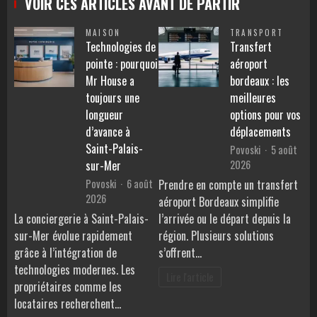
VOIR CES ARTICLES AVANT DE PARTIR
MAISON
TRANSPORT
Technologies de
Transfert
pointe : pourquoi
aéroport
Mr House a
bordeaux : les
toujours une
meilleures
longueur
options pour vos
d’avance à
déplacements
Saint-Palais-
Povoski
5 août
2026
sur-Mer
Povoski
6 août
Prendre en compte un transfert
2026
aéroport Bordeaux simplifie
La conciergerie à Saint-Palais-
l’arrivée ou le départ depuis la
sur-Mer évolue rapidement
région. Plusieurs solutions
grâce à l’intégration de
s’offrent…
technologies modernes. Les
Lire l'article
propriétaires comme les
locataires recherchent…