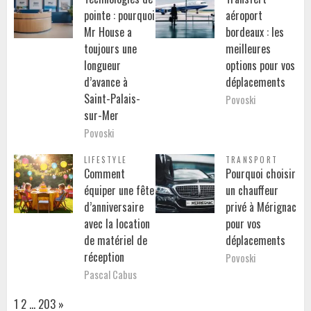
pointe : pourquoi
aéroport
Mr House a
bordeaux : les
toujours une
meilleures
longueur
options pour vos
d’avance à
déplacements
Saint-Palais-
Povoski
sur-Mer
Povoski
LIFESTYLE
TRANSPORT
Comment
Pourquoi choisir
équiper une fête
un chauffeur
d’anniversaire
privé à Mérignac
avec la location
pour vos
de matériel de
déplacements
réception
Povoski
Pascal Cabus
Page:
Next
1
2
…
203
»