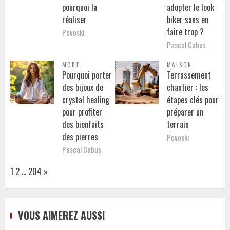
pourquoi la
adopter le look
réaliser
biker sans en
faire trop ?
Povoski
Pascal Cabus
MODE
MAISON
Pourquoi porter
Terrassement
des bijoux de
chantier : les
crystal healing
étapes clés pour
pour profiter
préparer un
des bienfaits
terrain
des pierres
Povoski
Pascal Cabus
Page:
Next
1
2
…
204
»
VOUS AIMEREZ AUSSI