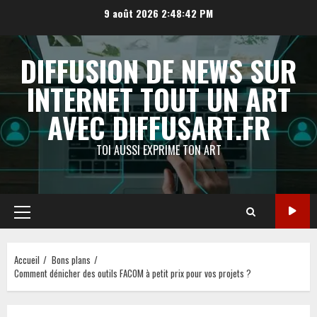
Aller
9 août 2026
2:48:43 PM
au
contenu
DIFFUSION DE NEWS SUR
INTERNET TOUT UN ART
AVEC DIFFUSART.FR
TOI AUSSI EXPRIME TON ART
Menu
principal
Accueil
Bons plans
Comment dénicher des outils FACOM à petit prix pour vos projets ?