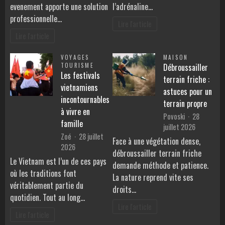
evenement apporte une solution
l’adrénaline…
professionnelle…
Lire l'article
Lire l'article
VOYAGES
MAISON
TOURISME
Débroussailler
Les festivals
terrain friche :
vietnamiens
astuces pour un
incontournables
terrain propre
à vivre en
Povoski
28
famille
juillet 2026
Zoé
28 juillet
Face à une végétation dense,
2026
débroussailler terrain friche
Le Vietnam est l’un de ces pays
demande méthode et patience.
où les traditions font
La nature reprend vite ses
véritablement partie du
droits…
quotidien. Tout au long…
Lire l'article
Lire l'article