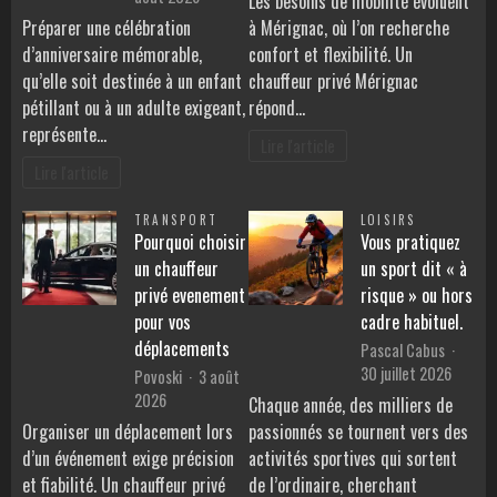
Les besoins de mobilité évoluent
Préparer une célébration
à Mérignac, où l’on recherche
d’anniversaire mémorable,
confort et flexibilité. Un
qu’elle soit destinée à un enfant
chauffeur privé Mérignac
pétillant ou à un adulte exigeant,
répond…
représente…
Lire l'article
Lire l'article
TRANSPORT
LOISIRS
Pourquoi choisir
Vous pratiquez
un chauffeur
un sport dit « à
privé evenement
risque » ou hors
pour vos
cadre habituel.
déplacements
Pascal Cabus
30 juillet 2026
Povoski
3 août
2026
Chaque année, des milliers de
Organiser un déplacement lors
passionnés se tournent vers des
d’un événement exige précision
activités sportives qui sortent
et fiabilité. Un chauffeur privé
de l’ordinaire, cherchant