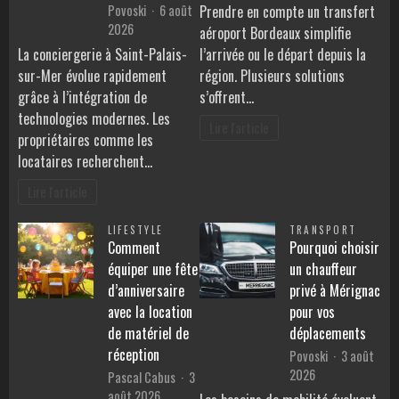
Povoski
6 août
Prendre en compte un transfert
2026
aéroport Bordeaux simplifie
La conciergerie à Saint-Palais-
l’arrivée ou le départ depuis la
sur-Mer évolue rapidement
région. Plusieurs solutions
grâce à l’intégration de
s’offrent…
technologies modernes. Les
Lire l'article
propriétaires comme les
locataires recherchent…
Lire l'article
LIFESTYLE
TRANSPORT
Comment
Pourquoi choisir
équiper une fête
un chauffeur
d’anniversaire
privé à Mérignac
avec la location
pour vos
de matériel de
déplacements
réception
Povoski
3 août
2026
Pascal Cabus
3
août 2026