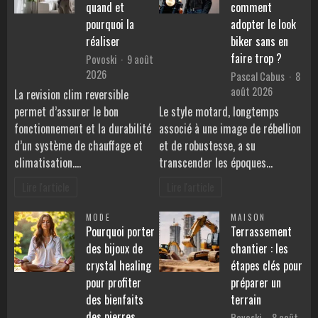
quand et
comment
pourquoi la
adopter le look
réaliser
biker sans en
faire trop ?
Povoski
9 août
2026
Pascal Cabus
8
août 2026
La revision clim reversible
permet d’assurer le bon
Le style motard, longtemps
fonctionnement et la durabilité
associé à une image de rébellion
d’un système de chauffage et
et de robustesse, a su
climatisation.…
transcender les époques…
Lire l'article
Lire l'article
MODE
MAISON
Pourquoi porter
Terrassement
des bijoux de
chantier : les
crystal healing
étapes clés pour
pour profiter
préparer un
des bienfaits
terrain
des pierres
Povoski
8 août