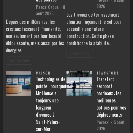
2026
Pascal Cabus
8
août 2026
Les travaux de terrassement
Depuis des millénaires, les
chantier façonnent le sol pour
cristaux fascinent l’humanité,
accueillir une future
non seulement par leur beauté
construction. Cette phase
éblouissante, mais aussi par les
conditionne la stabilité…
énergies…
Lire l'article
Lire l'article
MAISON
TRANSPORT
Technologies de
Transfert
pointe : pourquoi
aéroport
Mr House a
bordeaux : les
toujours une
meilleures
longueur
options pour vos
d’avance à
déplacements
Saint-Palais-
Povoski
5 août
2026
sur-Mer