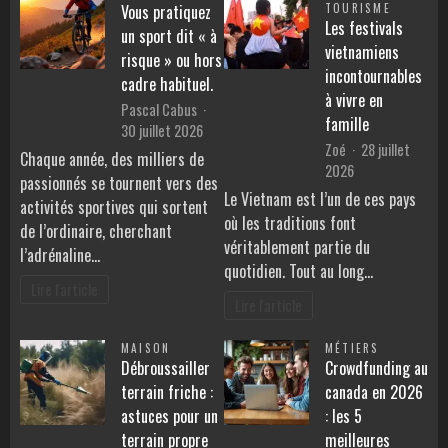
Vous pratiquez
TOURISME
Les festivals
un sport dit « à
vietnamiens
risque » ou hors
incontournables
cadre habituel.
à vivre en
Pascal Cabus
famille
30 juillet 2026
Zoé
28 juillet
Chaque année, des milliers de
2026
passionnés se tournent vers des
Le Vietnam est l’un de ces pays
activités sportives qui sortent
où les traditions font
de l’ordinaire, cherchant
véritablement partie du
l’adrénaline…
quotidien. Tout au long…
Lire l'article
Lire l'article
MAISON
MÉTIERS
Débroussailler
Crowdfunding au
terrain friche :
canada en 2026
astuces pour un
: les 5
terrain propre
meilleures