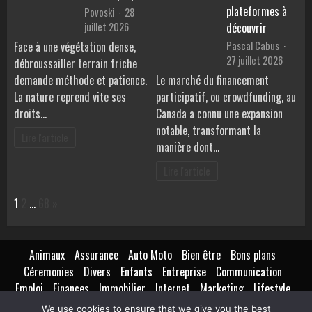
plateformes à
Povoski
28
juillet 2026
découvrir
Pascal Cabus
Face à une végétation dense,
27 juillet 2026
débroussailler terrain friche
demande méthode et patience.
Le marché du financement
La nature reprend vite ses
participatif, ou crowdfunding, au
droits…
Canada a connu une expansion
notable, transformant la
Lire l'article
manière dont…
Lire l'article
Page:
Next
1
2
…
68
»
Animaux
Assurance
Auto Moto
Bien être
Bons plans
Céremonies
Divers
Enfants
Entreprise
Communication
Emploi
Finances
Immobilier
Internet
Marketing
Lifestyle
Loisirs
Maison
Extérieur
Intérieur
Maternité
Métiers
We use cookies to ensure that we give you the best