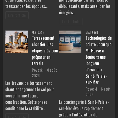
transcender les époques…
éblouissante, mais aussi par les
énergies…
Lire l'article
Lire l'article
MAISON
MAISON
Terrassement
Technologies de
chantier : les
pointe : pourquoi
étapes clés pour
Mr House a
préparer un
toujours une
terrain
longueur
d’avance à
Povoski
8 août
2026
Saint-Palais-
sur-Mer
Les travaux de terrassement
Povoski
6 août
chantier façonnent le sol pour
2026
accueillir une future
construction. Cette phase
La conciergerie à Saint-Palais-
conditionne la stabilité…
sur-Mer évolue rapidement
grâce à l’intégration de
Lire l'article