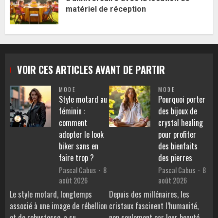
matériel de réception
VOIR CES ARTICLES AVANT DE PARTIR
MODE
MODE
Style motard au
Pourquoi porter
féminin :
des bijoux de
comment
crystal healing
adopter le look
pour profiter
biker sans en
des bienfaits
faire trop ?
des pierres
Pascal Cabus
8
Pascal Cabus
8
août 2026
août 2026
Le style motard, longtemps
Depuis des millénaires, les
associé à une image de rébellion
cristaux fascinent l’humanité,
et de robustesse, a su
non seulement par leur beauté