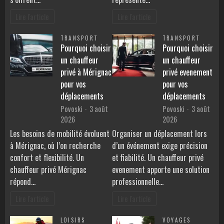
Lire l'article
Lire l'article
TRANSPORT
TRANSPORT
Pourquoi choisir
Pourquoi choisir
un chauffeur
un chauffeur
privé à Mérignac
privé evenement
pour vos
pour vos
déplacements
déplacements
Povoski
3 août
Povoski
3 août
2026
2026
Les besoins de mobilité évoluent
Organiser un déplacement lors
à Mérignac, où l’on recherche
d’un événement exige précision
confort et flexibilité. Un
et fiabilité. Un chauffeur privé
chauffeur privé Mérignac
evenement apporte une solution
répond…
professionnelle…
Lire l'article
Lire l'article
LOISIRS
VOYAGES