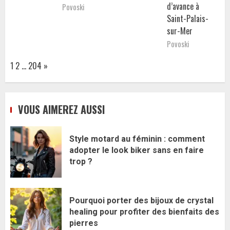
d’avance à
Povoski
Saint-Palais-
sur-Mer
Povoski
Page:
Next
1
2
…
204
»
VOUS AIMEREZ AUSSI
Style motard au féminin : comment
adopter le look biker sans en faire
trop ?
Pourquoi porter des bijoux de crystal
healing pour profiter des bienfaits des
pierres