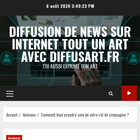
Aller
8 août 2026
3:49:24 PM
au
contenu
DIFFUSION DE NEWS SUR
INTERNET TOUT UN ART
AVEC DIFFUSART.FR
TOI AUSSI EXPRIME TON ART
Menu
principal
Accueil
Animaux
Comment bien prendre soin de votre rat de compagnie ?
Animaux