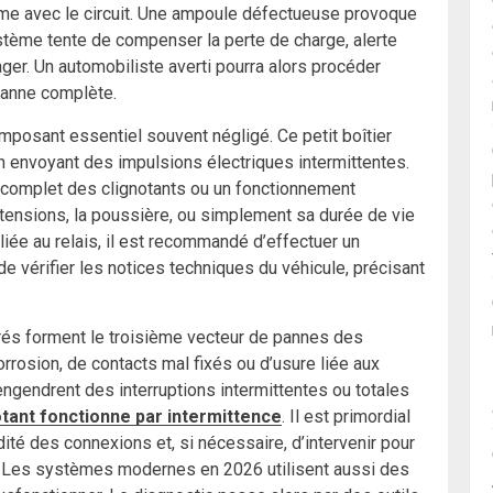
ème avec le circuit. Une ampoule défectueuse provoque
stème tente de compenser la perte de charge, alerte
ager. Un automobiliste averti pourra alors procéder
panne complète.
omposant essentiel souvent négligé. Ce petit boîtier
n envoyant des impulsions électriques intermittentes.
rêt complet des clignotants ou un fonctionnement
urtensions, la poussière, ou simplement sa durée de vie
 liée au relais, il est recommandé d’effectuer un
 de vérifier les notices techniques du véhicule, précisant
grés forment le troisième vecteur de pannes des
rrosion, de contacts mal fixés ou d’usure liée aux
engendrent des interruptions intermittentes ou totales
otant fonctionne par intermittence
. Il est primordial
idité des connexions et, si nécessaire, d’intervenir pour
 Les systèmes modernes en 2026 utilisent aussi des