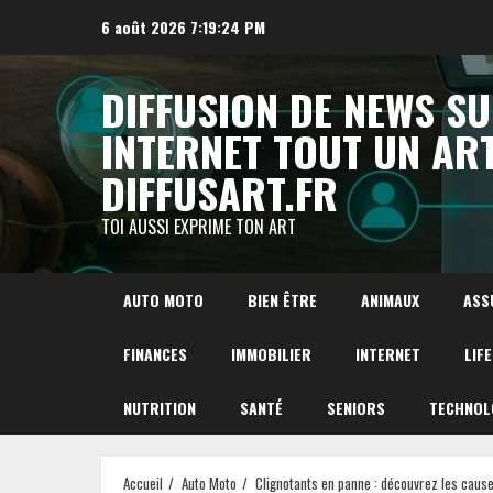
Aller
6 août 2026
7:19:25 PM
au
contenu
DIFFUSION DE NEWS S
INTERNET TOUT UN AR
DIFFUSART.FR
TOI AUSSI EXPRIME TON ART
AUTO MOTO
BIEN ÊTRE
ANIMAUX
ASS
FINANCES
IMMOBILIER
INTERNET
LIF
NUTRITION
SANTÉ
SENIORS
TECHNOL
Accueil
Auto Moto
Clignotants en panne : découvrez les caus