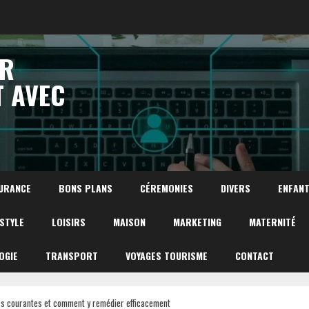
UR
T AVEC
URANCE
BONS PLANS
CÉREMONIES
DIVERS
ENFAN
ESTYLE
LOISIRS
MAISON
MARKETING
MATERNITÉ
OGIE
TRANSPORT
VOYAGES TOURISME
CONTACT
es courantes et comment y remédier efficacement