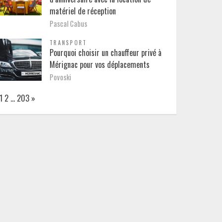
matériel de réception
Pascal Cabus
TRANSPORT
Pourquoi choisir un chauffeur privé à
Mérignac pour vos déplacements
Povoski
Page:
Next
1
2
…
203
»