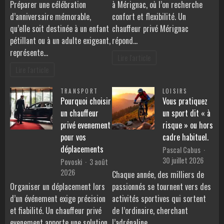
Préparer une célébration
à Mérignac, où l’on recherche
d’anniversaire mémorable,
confort et flexibilité. Un
qu’elle soit destinée à un enfant
chauffeur privé Mérignac
pétillant ou à un adulte exigeant,
répond…
représente…
Lire l'article
Lire l'article
TRANSPORT
LOISIRS
Pourquoi choisir
Vous pratiquez
un chauffeur
un sport dit « à
privé evenement
risque » ou hors
pour vos
cadre habituel.
déplacements
Pascal Cabus
30 juillet 2026
Povoski
3 août
2026
Chaque année, des milliers de
Organiser un déplacement lors
passionnés se tournent vers des
d’un événement exige précision
activités sportives qui sortent
et fiabilité. Un chauffeur privé
de l’ordinaire, cherchant
evenement apporte une solution
l’adrénaline…