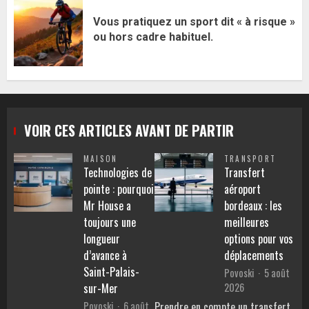
Vous pratiquez un sport dit « à risque »
ou hors cadre habituel.
VOIR CES ARTICLES AVANT DE PARTIR
MAISON
TRANSPORT
Technologies de
Transfert
pointe : pourquoi
aéroport
Mr House a
bordeaux : les
toujours une
meilleures
longueur
options pour vos
d’avance à
déplacements
Saint-Palais-
Povoski
5 août
2026
sur-Mer
Povoski
6 août
Prendre en compte un transfert