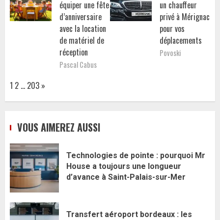
équiper une fête
un chauffeur
d’anniversaire
privé à Mérignac
avec la location
pour vos
de matériel de
déplacements
réception
Povoski
Pascal Cabus
Page:
Next
1
2
…
203
»
VOUS AIMEREZ AUSSI
Technologies de pointe : pourquoi Mr
House a toujours une longueur
d’avance à Saint-Palais-sur-Mer
Transfert aéroport bordeaux : les