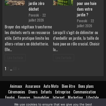
jardin zéro
pour une haie
déchet
dans votre
jardin ?
Povoski
22
juillet 2026
Povoski
22
juillet 2026
Broyer des végétaux transforme
les déchets verts en ressource
Lorsqu’il s’agit de délimiter ou
utile. Cette pratique limite les
d’embellir un jardin, la taille de
allers-retours en déchetterie.
haie joue un rôle crucial. Choisir
Elle…
la…
Lire l'article
Lire l'article
Page:
Next
1
2
…
68
»
Animaux
Assurance
Auto Moto
Bien être
Bons plans
Céremonies
Divers
Enfants
Entreprise
Communication
Emploi
Finances
Immobilier
Internet
Marketing
Lifestyle
Loisirs
Maison
Extérieur
Intérieur
Maternité
Métiers
We use cookies to ensure that we give you the best