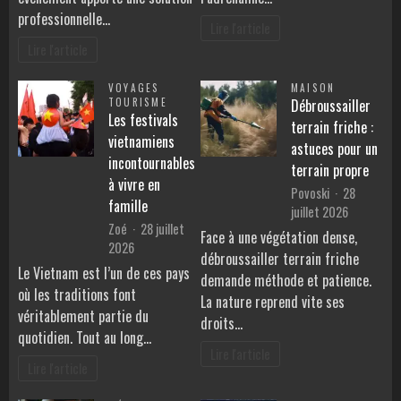
professionnelle…
Lire l'article
Lire l'article
VOYAGES
MAISON
TOURISME
Débroussailler
Les festivals
terrain friche :
vietnamiens
astuces pour un
incontournables
terrain propre
à vivre en
Povoski
28
famille
juillet 2026
Zoé
28 juillet
Face à une végétation dense,
2026
débroussailler terrain friche
Le Vietnam est l’un de ces pays
demande méthode et patience.
où les traditions font
La nature reprend vite ses
véritablement partie du
droits…
quotidien. Tout au long…
Lire l'article
Lire l'article