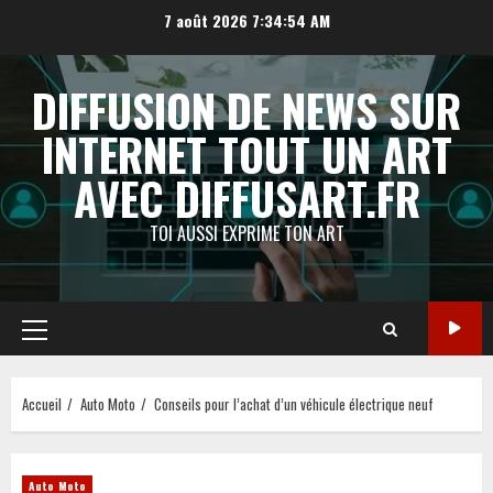
Aller
7 août 2026
7:34:55 AM
au
contenu
DIFFUSION DE NEWS SUR
INTERNET TOUT UN ART
AVEC DIFFUSART.FR
TOI AUSSI EXPRIME TON ART
Menu
principal
Accueil
Auto Moto
Conseils pour l’achat d’un véhicule électrique neuf
Auto Moto