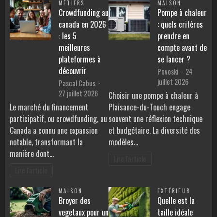
MÉTIERS
MAISON
Crowdfunding au
Pompe à chaleur
canada en 2026
: quels critères
: les 5
prendre en
meilleures
compte avant de
plateformes à
se lancer ?
découvrir
Povoski
24
juillet 2026
Pascal Cabus
27 juillet 2026
Choisir une pompe à chaleur à
Le marché du financement
Plaisance-du-Touch engage
participatif, ou crowdfunding, au
souvent une réflexion technique
Canada a connu une expansion
et budgétaire. La diversité des
notable, transformant la
modèles…
manière dont…
Lire l'article
Lire l'article
MAISON
EXTÉRIEUR
Broyer des
Quelle est la
vegetaux pour un
taille idéale