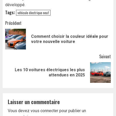
développé.
Tags:
véhicule électrique neuf
Navigation
Précédent
d’article
Comment choisir la couleur idéale pour
Art
votre nouvelle voiture
pr
Suivant
Les 10 voitures électriques les plus
Article
attendues en 2025
suivant:
Laisser un commentaire
Vous devez
vous connecter
pour publier un